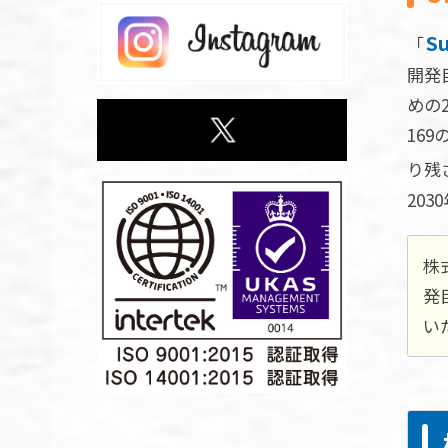
Su
「
開発
めの
16
り残
20
株
発
い