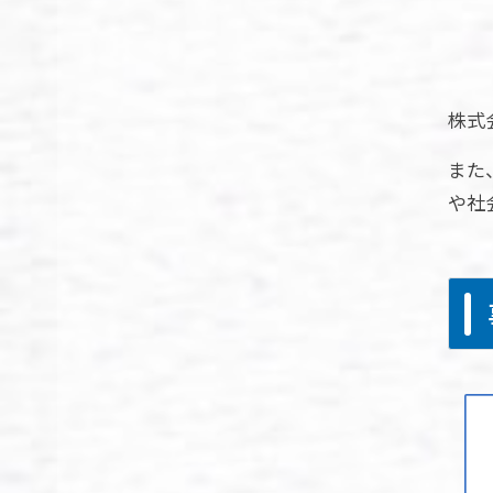
株式
また
や社